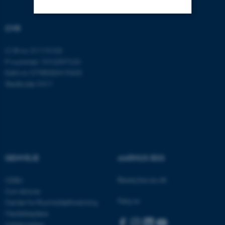
CVR
Nødvendige
Statistiske
Marketing
CVR-nr: 31119103
Funktionelle
Uklassificerede
P-nummer: 1016397225
EAN-nr: 5798000419605
Stedkode: 5411
Nødvendige cookies hjælper
med at gøre hjemmesiden
brugbar ved at aktivere nogle
grundlæggende funktioner
som navigation mm.
Hjemmesiden kan ikke
GENVEJE
AARHUS BSS
fungerer uden disse cookies.
Besøg bss.au.dk
CEBU
Con Amore
Følg os:
Center for Rusmiddelforskning
Navn
Udbyder / Domæne
Medarbejdere
Uddannelser
be_typo_user
TYPO3 Association