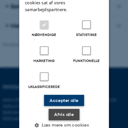
cookies sat af vores
Samarbejde
samarbejdspartnere.
Mere om vores arbejde
NØDVENDIGE
STATISTISKE
Revideret 06.08.2026
-
Psykologisk Institut
MARKETING
FUNKTIONELLE
PSYKOLOGISK INSTITUT
KONTAKT
UKLASSIFICEREDE
Aarhus BSS
E-mail:
psykologi@psy.au.dk
Accepter alle
Aarhus Universitet
Bartholins Allé 11
Afvis alle
8000 Aarhus C
Læs mere om cookies