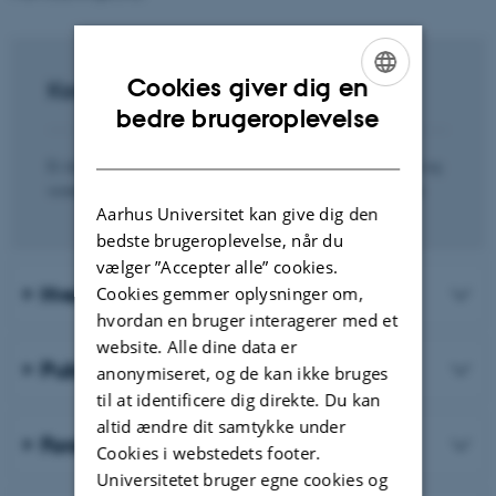
Cookies giver dig en
Kontakt
ENGLISH
bedre brugeroplevelse
DANISH
Er du interesseret i at høre mere om forskningsenheden og
vores aktiviteter, er du meget velkommen til at kontakte:
Aarhus Universitet kan give dig den
bedste brugeroplevelse, når du
vælger ”Accepter alle” cookies.
Hvem er vi?
Cookies gemmer oplysninger om,
hvordan en bruger interagerer med et
website. Alle dine data er
Publikationer
anonymiseret, og de kan ikke bruges
til at identificere dig direkte. Du kan
altid ændre dit samtykke under
Forskningsprojekter og fondsmidler
Cookies i webstedets footer.
Universitetet bruger egne cookies og