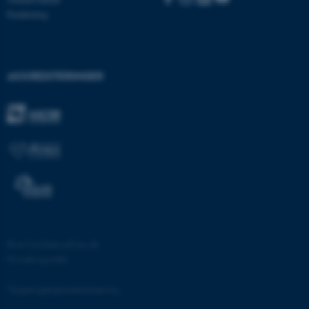
.au.dk
Forskning
fe_typo_user
Typo3 Association
AKKREDITERINGER
.au.dk
©
—
Cookies på au.dk
Privatlivspolitik
ASP.NET_SessionId
Microsoft Corporation
.au.dk
Tilgængelighedserklæring