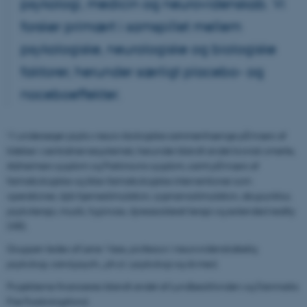
psykologi, medicin og neurovidenskab. Vi
forsker primært i samspillet mellem
psykologiske, neurologiske og biologiske
faktorer, herunder særligt placebo- og
noceboeffekter.
Vi undersøger psyko-neuro-biologiske sammenhænge på tværs af
lidelser i centralnervesystemet, herunder blandt andet kronisk smerte,
Alzheimers sygdom og Parkinsons sygdom, samt på tværs af
farmakologiske og ikke-farmakologiske interventioner som
operationer, dyb hjernestimulation, rygmarvsstimulation, akupunktur,
psykoterapi, musik, hypnose, dyreassisteret terapi og extended reality
(XR).
Gruppen ledes af Lene Vase, professor i neurovidenskabelig
psykologi, cand.psych., ph.d. i psykologi og dr.med.
Projekterne finansieres blandt andet af Lundbeckfonden og Danmarks
Frie Forskningsfond.