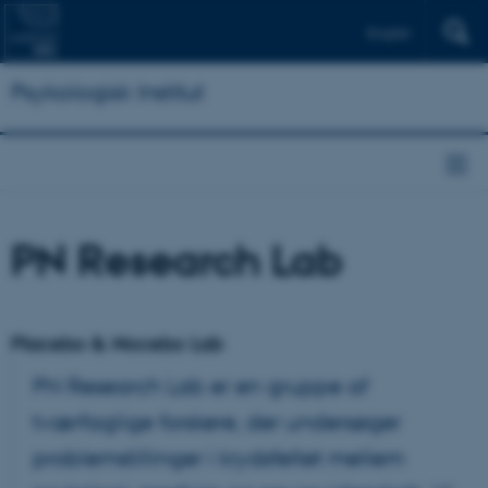
English
Psykologisk Institut
PN Research Lab
Placebo & Nocebo Lab
PN Research Lab er en gruppe af
tværfaglige forskere, der undersøger
problemstillinger i krydsfeltet mellem