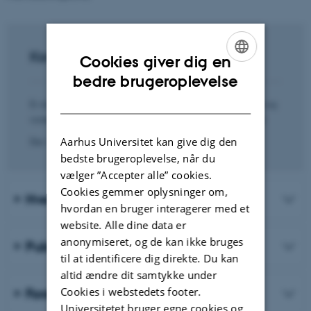
Kontakt
Cookies giver dig en
ENGLISH
bedre brugeroplevelse
DANISH
Er du interesseret i at høre mere om forskningsenheden og
vores aktiviteter, er du meget velkommen til at kontakte:
Aarhus Universitet kan give dig den
Der skete en fejl.
bedste brugeroplevelse, når du
vælger ”Accepter alle” cookies.
Cookies gemmer oplysninger om,
Hvem er vi?
hvordan en bruger interagerer med et
website. Alle dine data er
anonymiseret, og de kan ikke bruges
Publikationer
til at identificere dig direkte. Du kan
altid ændre dit samtykke under
Cookies i webstedets footer.
Forskningsprojekter og fondsmidler
Universitetet bruger egne cookies og