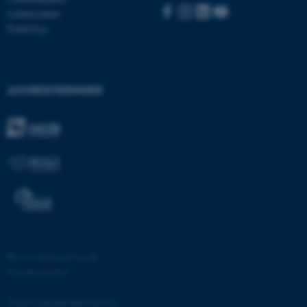
be_typo_user
TYPO3 Association
Uddannelser
.au.dk
Forskning
fe_typo_user
Typo3 Association
.au.dk
AKKREDITERINGER
©
—
Cookies på au.dk
ASP.NET_SessionId
Microsoft Corporation
Privatlivspolitik
.au.dk
Tilgængelighedserklæring