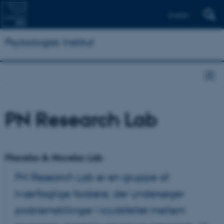
English
Psykologisk Institut
PN Research Lab
Placebo & Nocebo Lab
PN Research Lab er en gruppe af
tværfaglige forskere, der undersøger
problemstillinger i krydsfeltet mellem