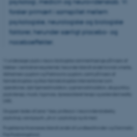
psykologi, medicin og neurovidenskab. Vi
forsker primært i samspillet mellem
psykologiske, neurologiske og biologiske
faktorer, herunder særligt placebo- og
noceboeffekter.
Vi undersøger psyko-neuro-biologiske sammenhænge på tværs af
lidelser i centralnervesystemet, herunder blandt andet kronisk smerte,
Alzheimers sygdom og Parkinsons sygdom, samt på tværs af
farmakologiske og ikke-farmakologiske interventioner som
operationer, dyb hjernestimulation, rygmarvsstimulation, akupunktur,
psykoterapi, musik, hypnose, dyreassisteret terapi og extended reality
(XR).
Gruppen ledes af Lene Vase, professor i neurovidenskabelig
psykologi, cand.psych., ph.d. i psykologi og dr.med.
Projekterne finansieres blandt andet af Lundbeckfonden og Danmarks
Frie Forskningsfond.