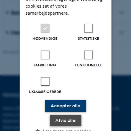
cookies sat af vores
Samarbejde
samarbejdspartnere.
Mere om vores arbejde
NØDVENDIGE
STATISTISKE
Revideret 06.08.2026
-
Psykologisk Institut
MARKETING
FUNKTIONELLE
UKLASSIFICEREDE
PSYKOLOGISK INSTITUT
KONTAKT
Accepter alle
Aarhus BSS
E-mail:
psykologi@psy.au.dk
Aarhus Universitet
Afvis alle
Bartholins Allé 11
8000 Aarhus C