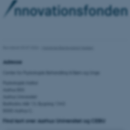
Navn
Udbyder / Domæne
be_typo_user
TYPO3 Association
.au.dk
Revideret 03.07.2026
-
Marianne Bjerregaard Madsen
fe_typo_user
Typo3 Association
.au.dk
Adresse
Center for Psykologisk Behandling til Børn og Unge
Psykologisk Institut
Aarhus BSS
Aarhus Universitet
Bartholins Allé 13, Bygning 1343
8000 Aarhus C.
Find kort over Aarhus Universitet og CEBU