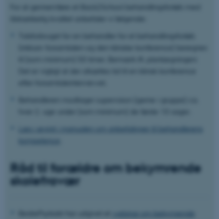
For at gennemføre et Back2School behandlingsforløb med
tilstrækkelig kvalitet anbefaler vi følgende:​
Tidsforbruget for en behandler for et behandlingsforløb
(inklusiv forsamtalen og den kliniske konference) beregnes
til (som minimum) 50 timer. ​Bemærk ift. planlægningen:
Det er vigtigt at der afsættes tid til en klinisk konference
efter forsamtaleinterviewet.​
Behandleren modtager supervision (gerne i gruppe) ca.
hver 2. uge under (som minimum) de første 10 sager.
Læs i øvrigt i manualen om anbefalinger til behandlerens
kompetence
.
Råd til forældre om bekymrende
skolefravær
BedrePsykiatri har udgivet et
webinar om bekymrende