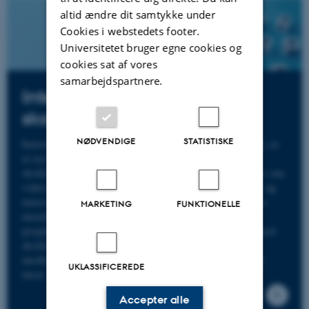
altid ændre dit samtykke under
Cookies i webstedets footer.
Universitetet bruger egne cookies og
cookies sat af vores
samarbejdspartnere.
Internationalt netværk om
skolefravær
NØDVENDIGE
STATISTISKE
International Network for School Attendance (INSA), er
et nyt internationalt netværk for folk interesserede i
skolefravær. Netværket samler, udvikler og orienterer om
viden om skolefravær, og om undersøgelsesmetoder og
interventioner i forhold til skolefravær. På netværkets
MARKETING
FUNKTIONELLE
danske side (se under ”my country”) orienteres om
projekter, organisationer, og personer der arbejder med
skolefravær i Danmark. Netværket er åbent for nye
medlemmer og samarbejdspartnerne. Klik her og læs
UKLASSIFICEREDE
mere.
Accepter alle