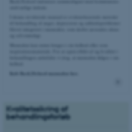
Back2School indsatsen sammenlignet med kommunens
sædvanlige indsats.
I denne reviderede manual er evidensbaserede metoder
til behandling af angst, depression og adfærdsproblemer
blevet integreret i manualen, som derfor anvendes alene
og selvstændigt.
Manualen kan enten bruges i sin helhed eller som
inspirationsmateriale. For at opnå effekt af og kvalitet i
behandlingen anbefaler vi dog, at manualen følges i sin
helhed.
Køb Back2School manualen her.
Kvalitetssikring af
behandlingsforløb