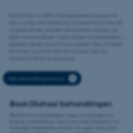
Back2School er CEBU’s forskningsbaserede program til
børn og unge med skolefravær. Programmet har til formål
at hjælpe familier og skoler med konkrete strategier, der
støtter eleverne tilbage i undervisningen og fællesskabet. I
øjeblikket tilbydes Back2School indsatsen i flere af landets
kommuner, og her på siden kan du læse mere om
indsatsens indhold og opbygning.
Køb behandlingsmanual
Back2School behandlingen
Back2School behandlingen bygger på principper fra
kognitiv adfærdsterapi, som er en samlet betegnelse for
forskellige terapeutiske metoder, der sigter mod at løse