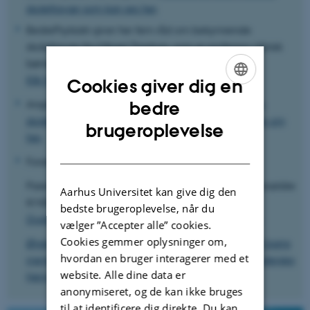
skolefravær som kan ses her
.
BedrePsykiatri giver her fem råd om bekymrende
skolefravær fra Mikael Thastum, som er professor i klinisk
børnepsykologi og sundhedspsykologi.
Klik her for at læse de fem råd.
Cookies giver dig en
ENGLISH
Angst & StressForeningen har samlet
information om
bedre
skolefravær på deres hjemmeside, som du kan læse om
DANISH
brugeroplevelse
her
.
Forældre strategier og bekymrende skolefravær
ParentingStrategies har udgivet disse guidelines til forældre
Aarhus Universitet kan give dig den
til håndtering af bekymrende skolefravær.
bedste brugeroplevelse, når du
Guidelines står på engelsk og kan downloades her
.
vælger ”Accepter alle” cookies.
Cookies gemmer oplysninger om,
Ønsker du at læse mere om forælderstrategier til dit barns
hvordan en bruger interagerer med et
mentale helbred kan du læse mere på ParentingStrategies
website. Alle dine data er
hjemmeside her
.
anonymiseret, og de kan ikke bruges
til at identificere dig direkte. Du kan