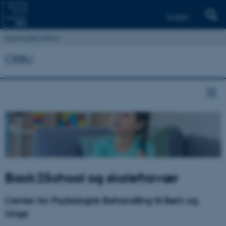
English
Psykologisk Institut
CEBU
Back2School og skolefravær
Center for Psykologisk Behandling til Børn og
Unge