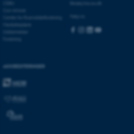
CEBU
Besøg bss.au.dk
Con Amore
Følg os:
Center for Rusmiddelforskning
Medarbejdere
Uddannelser
ARRAffinitySameSite
Microsoft Corporation
Forskning
.docs.workzone.kmd.net
AKKREDITERINGER
XSRF-TOKEN
event.au.dk
li_gc
LinkedIn Corporation
.linkedin.com
x-ms-gateway-slice
Microsoft Corporation
login.microsoftonline.com
CFTOKEN
Adobe Inc.
eddiprod.au.dk