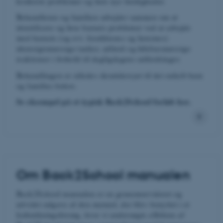
konkrete problemer og lære nye færdigheder.
Behandleren og familien arbejder sammen om at
identificere og løse barnets problemer ved at arbejde
med barnets (og evt. forældrenes og lærernes)
uhensigtsmæssige tanker, adfærd og følelsesmæssige
reaktioner i forhold til dagligdagens udfordringer.
Behandlingen er således skræddersyet til det enkelt barn
og families behov.
Se eksempel på et typisk Back2School forløb her.
Om Back2School manualen
Back2School manualen er en gennemrevideret og
udvidet udgave af den manual, der blev benyttet i et
lodtrækningsforsøg, hvor vi undersøgte effekten af